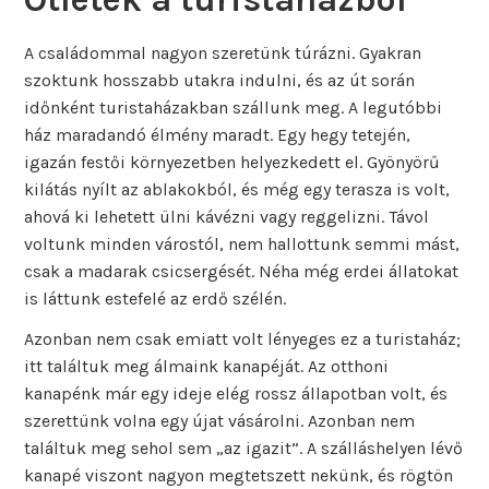
A családommal nagyon szeretünk túrázni. Gyakran
szoktunk hosszabb utakra indulni, és az út során
időnként turistaházakban szállunk meg. A legutóbbi
ház maradandó élmény maradt. Egy hegy tetején,
igazán festői környezetben helyezkedett el. Gyönyörű
kilátás nyílt az ablakokból, és még egy terasza is volt,
ahová ki lehetett ülni kávézni vagy reggelizni. Távol
voltunk minden várostól, nem hallottunk semmi mást,
csak a madarak csicsergését. Néha még erdei állatokat
is láttunk estefelé az erdő szélén.
Azonban nem csak emiatt volt lényeges ez a turistaház;
itt találtuk meg álmaink kanapéját. Az otthoni
kanapénk már egy ideje elég rossz állapotban volt, és
szerettünk volna egy újat vásárolni. Azonban nem
találtuk meg sehol sem „az igazit”. A szálláshelyen lévő
kanapé viszont nagyon megtetszett nekünk, és rögtön