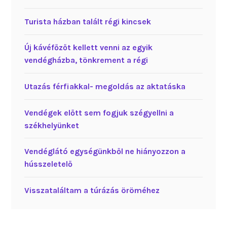
Turista házban talált régi kincsek
Új kávéfőzőt kellett venni az egyik
vendégházba, tönkrement a régi
Utazás férfiakkal- megoldás az aktatáska
Vendégek előtt sem fogjuk szégyellni a
székhelyünket
Vendéglátó egységünkből ne hiányozzon a
hússzeletelő
Visszataláltam a túrázás öröméhez