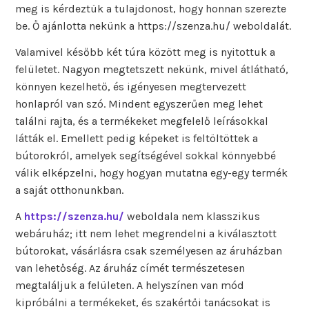
meg is kérdeztük a tulajdonost, hogy honnan szerezte
be. Ő ajánlotta nekünk a https://szenza.hu/ weboldalát.
Valamivel később két túra között meg is nyitottuk a
felületet. Nagyon megtetszett nekünk, mivel átlátható,
könnyen kezelhető, és igényesen megtervezett
honlapról van szó. Mindent egyszerűen meg lehet
találni rajta, és a termékeket megfelelő leírásokkal
látták el. Emellett pedig képeket is feltöltöttek a
bútorokról, amelyek segítségével sokkal könnyebbé
válik elképzelni, hogy hogyan mutatna egy-egy termék
a saját otthonunkban.
A
https://szenza.hu/
weboldala nem klasszikus
webáruház; itt nem lehet megrendelni a kiválasztott
bútorokat, vásárlásra csak személyesen az áruházban
van lehetőség. Az áruház címét természetesen
megtaláljuk a felületen. A helyszínen van mód
kipróbálni a termékeket, és szakértői tanácsokat is