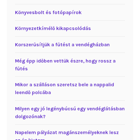
Könyvesbolt és fotópapírok
Környezetkímélő kikapcsolódás
Korszerűsítjük a fűtést a vendégházban
Még épp időben vettük észre, hogy rossz a
fűtés
Mikor a szálláson szeretsz bele a nappalid
leendő polcába
Milyen egy jó legénybúcsú egy vendéglátásban
dolgozónak?
Napelem pályázat magánszemélyeknek lesz