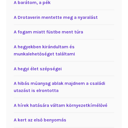
A barátom, a pék
A Drotaverin mentette meg a nyaralást
A fogam miatt füstbe ment túra
A hegyekben kirándultam és
munkalehetőséget találtam!
A hegyi élet szépségei
A hibás műanyag ablak majdnem a családi
utazást is elrontotta
A hírek hatására váltam környezetkímélővé
A kert az első benyomás