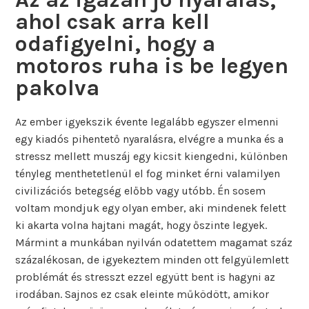
ahol csak arra kell
odafigyelni, hogy a
motoros ruha is be legyen
pakolva
Az ember igyekszik évente legalább egyszer elmenni
egy kiadós pihentető nyaralásra, elvégre a munka és a
stressz mellett muszáj egy kicsit kiengedni, különben
tényleg menthetetlenül el fog minket érni valamilyen
civilizációs betegség előbb vagy utóbb. Én sosem
voltam mondjuk egy olyan ember, aki mindenek felett
ki akarta volna hajtani magát, hogy őszinte legyek.
Mármint a munkában nyilván odatettem magamat száz
százalékosan, de igyekeztem minden ott felgyülemlett
problémát és stresszt ezzel együtt bent is hagyni az
irodában. Sajnos ez csak eleinte működött, amikor