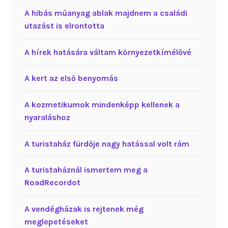
A hibás műanyag ablak majdnem a családi
utazást is elrontotta
A hírek hatására váltam környezetkímélővé
A kert az első benyomás
A kozmetikumok mindenképp kellenek a
nyaraláshoz
A turistaház fürdője nagy hatással volt rám
A turistaháznál ismertem meg a
RoadRecordot
A vendégházak is rejtenek még
meglepetéseket