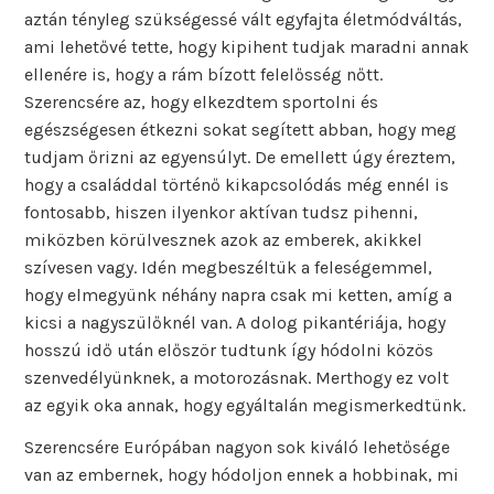
aztán tényleg szükségessé vált egyfajta életmódváltás,
ami lehetővé tette, hogy kipihent tudjak maradni annak
ellenére is, hogy a rám bízott felelősség nőtt.
Szerencsére az, hogy elkezdtem sportolni és
egészségesen étkezni sokat segített abban, hogy meg
tudjam őrizni az egyensúlyt. De emellett úgy éreztem,
hogy a családdal történő kikapcsolódás még ennél is
fontosabb, hiszen ilyenkor aktívan tudsz pihenni,
miközben körülvesznek azok az emberek, akikkel
szívesen vagy. Idén megbeszéltük a feleségemmel,
hogy elmegyünk néhány napra csak mi ketten, amíg a
kicsi a nagyszülőknél van. A dolog pikantériája, hogy
hosszú idő után először tudtunk így hódolni közös
szenvedélyünknek, a motorozásnak. Merthogy ez volt
az egyik oka annak, hogy egyáltalán megismerkedtünk.
Szerencsére Európában nagyon sok kiváló lehetősége
van az embernek, hogy hódoljon ennek a hobbinak, mi