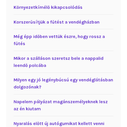
Környezetkímélő kikapcsolódás
Korszerűsítjük a fűtést a vendégházban
Még épp időben vettük észre, hogy rossz a
fűtés
Mikor a szálláson szeretsz bele a nappalid
leendő polcába
Milyen egy jó legénybúcsú egy vendéglátásban
dolgozónak?
Napelem pályázat magánszemélyeknek lesz
az én kiutam
Nyaralás előtt új autógumikat kellett venni