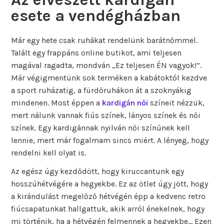
esete a vendégházban
Már egy hete csak ruhákat rendelünk barátnőmmel.
Talált egy frappáns online butikot, ami teljesen
magával ragadta, mondván „Ez teljesen ÉN vagyok!”.
Már végigmentünk sok terméken a kabátoktól kezdve
a sport ruházatig, a fürdőruhákon át a szoknyákig
mindenen. Most éppen a
kardigán női
színeit nézzük,
mert nálunk vannak fiús színek, lányos színek és női
színek. Egy kardigánnak nyilván női színűnek kell
lennie, mert már fogalmam sincs miért. A lényeg, hogy
rendelni kell olyat is.
Az egész úgy kezdődött, hogy kiruccantunk egy
hosszúhétvégére a hegyekbe. Ez az ötlet úgy jött, hogy
a kirándulást megelőző hétvégén épp a kedvenc retro
fiúcsapatunkat hallgattuk, akik arról énekelnek, hogy
mi történik, ha a hétvégén felmennek a hegyekbe… Ezen