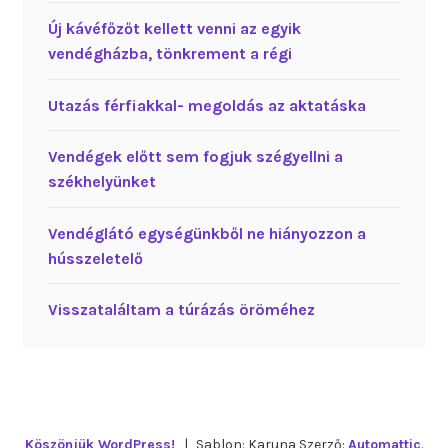
Új kávéfőzőt kellett venni az egyik
vendégházba, tönkrement a régi
Utazás férfiakkal- megoldás az aktatáska
Vendégek előtt sem fogjuk szégyellni a
székhelyünket
Vendéglátó egységünkből ne hiányozzon a
hússzeletelő
Visszataláltam a túrázás öröméhez
Köszönjük WordPress!
|
Sablon: Karuna Szerző:
Automattic
.