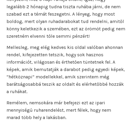
legalább 2 hónapig tudna tiszta ruhába járni, de nem
szabad ezt a témát feszegetni. A lényeg, hogy most
boldog, mert olyan ruhadarabokat tud rendelni, amitől
könny keletkezik a szemében, ezt az örömöt pedig nem
szeretném elvenni tőle semmi pénzért!
Mellesleg, meg elég kedves kis oldal valóban ahonnan
rendel, kifejezetten tetszik, hogy sok hasznos
információt, világosan és érthetően tüntetnek fel. A
képek, amik bemutatják a darabot pedig egyedi képek,
”hétköznapi” modellekkel, amik szerintem még
barátságosabbá teszik az oldalt és elérhetőbbé hozzák
a ruhákat.
Remélem, nemsokára már befejezi ezt az ipari
mennyiségű ruharendelést, mert félek, hogy nem
marad több hely a lakásban.