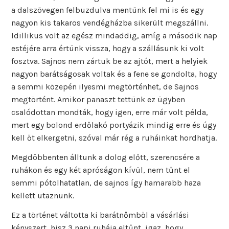
a dalszövegen felbuzdulva mentünk fel mi is és egy
nagyon kis takaros vendégházba sikerült megszállni.
Idillikus volt az egész mindaddig, amíg a második nap
estéjére arra értünk vissza, hogy a szállásunk ki volt
fosztva. Sajnos nem zártuk be az ajtót, mert a helyiek
nagyon barátságosak voltak és a fene se gondolta, hogy
a semmi közepén ilyesmi megtörténhet, de Sajnos
megtörtént. Amikor panaszt tettünk ez ügyben
csalódottan mondták, hogy igen, erre már volt példa,
mert egy bolond erdőlakó portyázik mindig erre és úgy
kell őt elkergetni, szóval már rég a ruháinkat hordhatja.
Megdöbbenten álltunk a dolog előtt, szerencsére a
ruhákon és egy két apróságon kívül, nem tűnt el
semmi pótolhatatlan, de sajnos így hamarabb haza
kellett utaznunk.
Ez a történet váltotta ki barátnőmből a vásárlási
kényszert, hisz 3 napi ruhája eltűnt, igaz, hogy