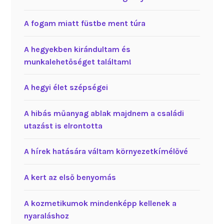
A fogam miatt füstbe ment túra
A hegyekben kirándultam és
munkalehetőséget találtam!
A hegyi élet szépségei
A hibás műanyag ablak majdnem a családi
utazást is elrontotta
A hírek hatására váltam környezetkímélővé
A kert az első benyomás
A kozmetikumok mindenképp kellenek a
nyaraláshoz