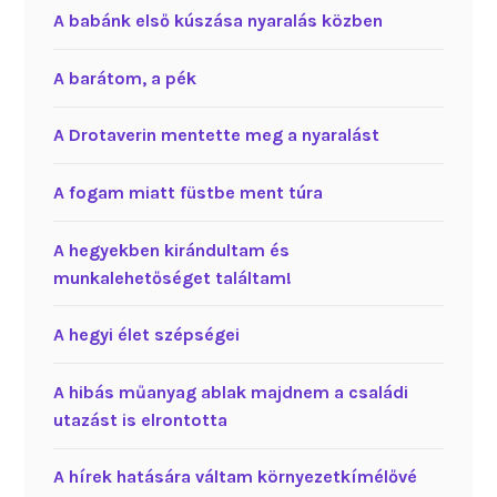
A babánk első kúszása nyaralás közben
A barátom, a pék
A Drotaverin mentette meg a nyaralást
A fogam miatt füstbe ment túra
A hegyekben kirándultam és
munkalehetőséget találtam!
A hegyi élet szépségei
A hibás műanyag ablak majdnem a családi
utazást is elrontotta
A hírek hatására váltam környezetkímélővé