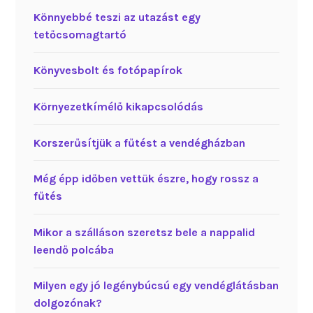
Könnyebbé teszi az utazást egy
tetőcsomagtartó
Könyvesbolt és fotópapírok
Környezetkímélő kikapcsolódás
Korszerűsítjük a fűtést a vendégházban
Még épp időben vettük észre, hogy rossz a
fűtés
Mikor a szálláson szeretsz bele a nappalid
leendő polcába
Milyen egy jó legénybúcsú egy vendéglátásban
dolgozónak?