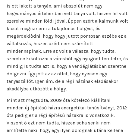
is ott lakott a tanyán, ami abszolút nem egy
hagyományos értelemben vett tanya volt, hiszen fel volt
szerelve minden földi jóval. Éppen ezért alkalmunk volt
kicsit megismerni a tulajdonos hölgyet, és
megérdeklődni, hogy hogy jutott pontosan eszébe ez a
vállalkozás, hiszen azért nem számított
mindennapinak. Erre az volt a válasza, hogy tudta,
szeretne kiköltözni a városból egy nyugodt területre, és
mindig is tudta azt is, hogy a vendéglátásban szeretne
dolgozni. Így jött az az ötlet, hogy nyisson egy
tanyaszállót. Igen ám, de a régi házának eladásakor
akadályba ütközött a hölgy.
Mint azt megtudta, 2009 óta kötelező kiállítani
minden új építésű házra energetikai tanúsítványt, 2012
óta pedig ez a régi építésű házakra is vonatkozik.
Viszont ő ezt nem tudta, hiszen soha senki nem
említette neki, hogy egy ilyen dolognak utána kellene