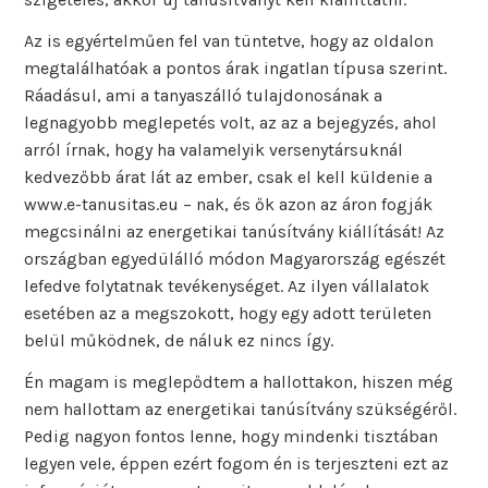
Az is egyértelműen fel van tüntetve, hogy az oldalon
megtalálhatóak a pontos árak ingatlan típusa szerint.
Ráadásul, ami a tanyaszálló tulajdonosának a
legnagyobb meglepetés volt, az az a bejegyzés, ahol
arról írnak, hogy ha valamelyik versenytársuknál
kedvezőbb árat lát az ember, csak el kell küldenie a
www.e-tanusitas.eu – nak, és ők azon az áron fogják
megcsinálni az energetikai tanúsítvány kiállítását! Az
országban egyedülálló módon Magyarország egészét
lefedve folytatnak tevékenységet. Az ilyen vállalatok
esetében az a megszokott, hogy egy adott területen
belül működnek, de náluk ez nincs így.
Én magam is meglepődtem a hallottakon, hiszen még
nem hallottam az energetikai tanúsítvány szükségéről.
Pedig nagyon fontos lenne, hogy mindenki tisztában
legyen vele, éppen ezért fogom én is terjeszteni ezt az