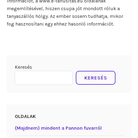
információt, a www.e-tanusitas.eu oldalának
megemlítésével, hiszen csupa jót mondott róluk a
tanyaszállós hölgy. Az ember sosem tudhatja, mikor
fog hasznosítani egy ehhez hasonló információt.
Keresés
KERESÉS
OLDALAK
(Majdnem) mindent a Pannon fuvarról