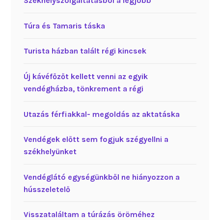
Székhelyszolgáltatásból a legjobb
Túra és Tamaris táska
Turista házban talált régi kincsek
Új kávéfőzőt kellett venni az egyik
vendégházba, tönkrement a régi
Utazás férfiakkal- megoldás az aktatáska
Vendégek előtt sem fogjuk szégyellni a
székhelyünket
Vendéglátó egységünkből ne hiányozzon a
hússzeletelő
Visszataláltam a túrázás öröméhez