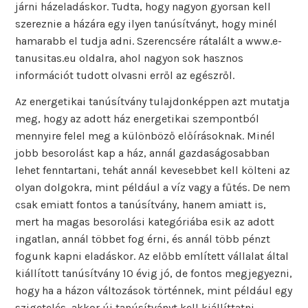
járni házeladáskor. Tudta, hogy nagyon gyorsan kell
szereznie a házára egy ilyen tanúsítványt, hogy minél
hamarabb el tudja adni. Szerencsére rátalált a www.e-
tanusitas.eu oldalra, ahol nagyon sok hasznos
információt tudott olvasni erről az egészről.
Az energetikai tanúsítvány tulajdonképpen azt mutatja
meg, hogy az adott ház energetikai szempontból
mennyire felel meg a különböző előírásoknak. Minél
jobb besorolást kap a ház, annál gazdaságosabban
lehet fenntartani, tehát annál kevesebbet kell költeni az
olyan dolgokra, mint például a víz vagy a fűtés. De nem
csak emiatt fontos a tanúsítvány, hanem amiatt is,
mert ha magas besorolási kategóriába esik az adott
ingatlan, annál többet fog érni, és annál több pénzt
fogunk kapni eladáskor. Az előbb említett vállalat által
kiállított tanúsítvány 10 évig jó, de fontos megjegyezni,
hogy ha a házon változások történnek, mint például egy
szigetelés, akkor új tanúsítványt kell kiállíttatni.