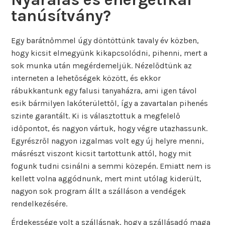
tanúsítvány?
Egy barátnőmmel úgy döntöttünk tavaly év közben,
hogy kicsit elmegyünk kikapcsolódni, pihenni, mert a
sok munka után megérdemeljük. Nézelődtünk az
interneten a lehetőségek között, és ekkor
rábukkantunk egy falusi tanyaházra, ami igen távol
esik bármilyen lakóterülettől, így a zavartalan pihenés
szinte garantált. Ki is választottuk a megfelelő
időpontot, és nagyon vártuk, hogy végre utazhassunk.
Egyrészről nagyon izgalmas volt egy új helyre menni,
másrészt viszont kicsit tartottunk attól, hogy mit
fogunk tudni csinálni a semmi közepén. Emiatt nem is
kellett volna aggódnunk, mert mint utólag kiderült,
nagyon sok program állt a szálláson a vendégek
rendelkezésére.
Érdekessége volt a szállásnak, hogy a szállásadó maga