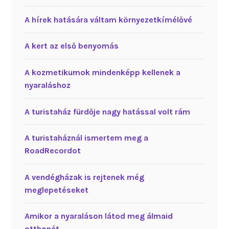
A hírek hatására váltam környezetkímélővé
A kert az első benyomás
A kozmetikumok mindenképp kellenek a
nyaraláshoz
A turistaház fürdője nagy hatással volt rám
A turistaháznál ismertem meg a
RoadRecordot
A vendégházak is rejtenek még
meglepetéseket
Amikor a nyaraláson látod meg álmaid
otthonát