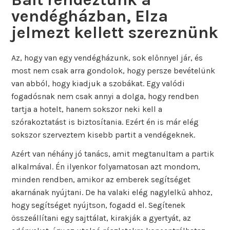
vendégházban, Elza
jelmezt kellett szereznünk
Az, hogy van egy vendégházunk, sok előnnyel jár, és
most nem csak arra gondolok, hogy persze bevételünk
van abból, hogy kiadjuk a szobákat. Egy valódi
fogadósnak nem csak annyi a dolga, hogy rendben
tartja a hotelt, hanem sokszor neki kell a
szórakoztatást is biztosítania. Ezért én is már elég
sokszor szerveztem kisebb partit a vendégeknek.
Azért van néhány jó tanács, amit megtanultam a partik
alkalmával. Én ilyenkor folyamatosan azt mondom,
minden rendben, amikor az emberek segítséget
akarnának nyújtani. De ha valaki elég nagylelkű ahhoz,
hogy segítséget nyújtson, fogadd el. Segítenek
összeállítani egy sajttálat, kirakják a gyertyát, az