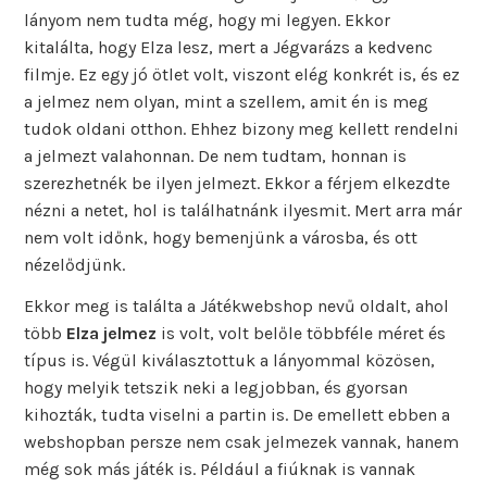
lányom nem tudta még, hogy mi legyen. Ekkor
kitalálta, hogy Elza lesz, mert a Jégvarázs a kedvenc
filmje. Ez egy jó ötlet volt, viszont elég konkrét is, és ez
a jelmez nem olyan, mint a szellem, amit én is meg
tudok oldani otthon. Ehhez bizony meg kellett rendelni
a jelmezt valahonnan. De nem tudtam, honnan is
szerezhetnék be ilyen jelmezt. Ekkor a férjem elkezdte
nézni a netet, hol is találhatnánk ilyesmit. Mert arra már
nem volt időnk, hogy bemenjünk a városba, és ott
nézelődjünk.
Ekkor meg is találta a Játékwebshop nevű oldalt, ahol
több
Elza jelmez
is volt, volt belőle többféle méret és
típus is. Végül kiválasztottuk a lányommal közösen,
hogy melyik tetszik neki a legjobban, és gyorsan
kihozták, tudta viselni a partin is. De emellett ebben a
webshopban persze nem csak jelmezek vannak, hanem
még sok más játék is. Például a fiúknak is vannak