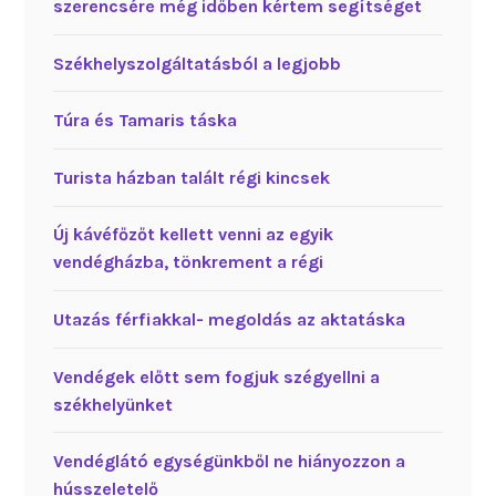
szerencsére még időben kértem segítséget
Székhelyszolgáltatásból a legjobb
Túra és Tamaris táska
Turista házban talált régi kincsek
Új kávéfőzőt kellett venni az egyik
vendégházba, tönkrement a régi
Utazás férfiakkal- megoldás az aktatáska
Vendégek előtt sem fogjuk szégyellni a
székhelyünket
Vendéglátó egységünkből ne hiányozzon a
hússzeletelő