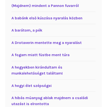
(Majdnem) mindent a Pannon fuvarról
A babánk első kúszása nyaralás közben
A barátom, a pék
A Drotaverin mentette meg a nyaralást
A fogam miatt füstbe ment túra
A hegyekben kirándultam és
munkalehetőséget találtam!
A hegyi élet szépségei
A hibás műanyag ablak majdnem a családi
utazást is elrontotta