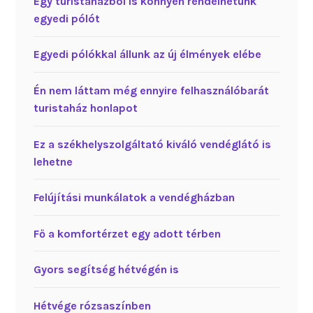
Egy turistaházból is könnyen rendelhetünk
egyedi pólót
Egyedi pólókkal állunk az új élmények elébe
Én nem láttam még ennyire felhasználóbarát
turistaház honlapot
Ez a székhelyszolgáltató kiváló vendéglátó is
lehetne
Felújítási munkálatok a vendégházban
Fő a komfortérzet egy adott térben
Gyors segítség hétvégén is
Hétvége rózsaszínben