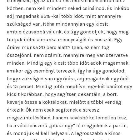
edényeket, így az utolsó részletekre koncentrálhatsz
közben, nem kell mindent neked csinálnod. És inkább
adj magadnak 25% -kal több időt, mint amennyire
szükséged van. Néha mindannyian egy kicsit
ambiciózusabbá válunk, és úgy gondoljuk, hogy meg
tudjuk ítélni a munka mennyiségét és hosszát. Egy
órányi munka 20 perc alatt? Igen, ez nem fog
összejönni, nem számít, mennyire meg van szervezve
minden. Mindig egy kicsit több időt adok magamnak,
amikor egy eseményt tervezek, így ha úgy gondolod,
hogy szükséged van egy órára, adj magadnak egy órát
és 15 percet. Mindig jobb meghívni egy-két barátot egy
kicsit korábban, hogy segítsen dekantálni a bort,
keverje össze a koktélokat, mielőtt a többi vendég
érkezik. Ők nem csak segítenek a stressz
megszüntetésében, hanem kevésbé kellemetlen lesz,
ha a véletlenszerű „plusz egy” fő megjelenik a partin,
és mondjuk el kell helyezni. A legrosszabb a kínos