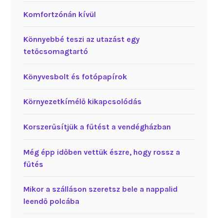
Komfortzónán kívül
Könnyebbé teszi az utazást egy
tetőcsomagtartó
Könyvesbolt és fotópapírok
Környezetkímélő kikapcsolódás
Korszerűsítjük a fűtést a vendégházban
Még épp időben vettük észre, hogy rossz a
fűtés
Mikor a szálláson szeretsz bele a nappalid
leendő polcába