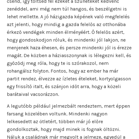
csend, így töltsed fel ezeket a szüneteket kedvenc
zenéddel, ami még nem túl hangos, és beszélgetni is
lehet mellette. A jó házigazda képének való megfelelés
azt jelenti, hogy mindig a gazda felelős az otthonába
érkező vendégek minden élményéért. Ő felelős azért,
hogy gondoskodjon róluk, és mindenki jól lakjon, ne
menjenek haza éhesen, és persze mindenki jól is érezze
magát. De közben a háziasszonynak is lélegezni kell, és
győződj meg róla, hogy te is szórakozol, nem
rohangálsz folyton. Fontos, hogy az ember ha már
partit rendez, élvezze az ízletes ételeket, kortyolgasson
egy frissítő italt, és szánjon időt arra, hogy a közeli
barátaival vacsorázzon.
A legutóbb például jelmezbált rendeztem, mert éppen
farsang közelében voltunk. Mindenki nagyon
lelkesedett az ötletért, többen már jó előre
gondolkoztak, hogy majd minek is fognak öltözni.
Náluk a családnak már megvolt a jelmeze, egyedül a