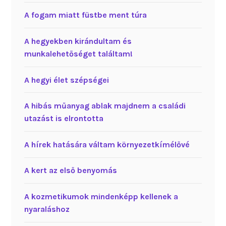
A fogam miatt füstbe ment túra
A hegyekben kirándultam és
munkalehetőséget találtam!
A hegyi élet szépségei
A hibás műanyag ablak majdnem a családi
utazást is elrontotta
A hírek hatására váltam környezetkímélővé
A kert az első benyomás
A kozmetikumok mindenképp kellenek a
nyaraláshoz