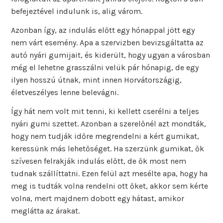
befejeztével indulunk is, alig várom.
Azonban így, az indulás előtt egy hónappal jött egy
nem várt esemény. Apa a szervizben bevizsgáltatta az
autó nyári gumijait, és kiderült, hogy ugyan a városban
még el lehetne grasszálni velük pár hónapig, de egy
ilyen hosszú útnak, mint innen Horvátországig,
életveszélyes lenne belevágni.
Így hát nem volt mit tenni, ki kellett cserélni a teljes
nyári gumi szettet. Azonban a szerelőnél azt mondták,
hogy nem tudják időre megrendelni a kért gumikat,
keressünk más lehetőséget. Ha szerzünk gumikat, ők
szívesen felrakják indulás előtt, de ők most nem
tudnak szállíttatni. Ezen felül azt mesélte apa, hogy ha
meg is tudták volna rendelni ott őket, akkor sem kérte
volna, mert majdnem dobott egy hátast, amikor
meglátta az árakat.