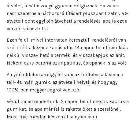
átvétel, tehát iszonyú gyorsan dolgoznak. Ha valaki
nem szeretne a házhozszállításért pluszban fizetni, a 9
átvételi pont egyikén átveheti a rendelését, apa is ezt a
verziót választotta.
Ezen felül, mivel interneten keresztüli rendelésről van
szó, ezért a kézhez kapás után 14 napon belül indoklás
nélkül visszavihető a termék, és visszakapjuk az árát.
Nekem ez is baromi szimpatikus, és apának is az volt.
A nyitó oldalon amúgy fel vannak tüntetve a kedvenc
téli- és nyári gumik, az átvételi helyek és hogy egy
100%-ban magyar cégről van szó.
Végül innen rendeltünk, 2 napon belül meg is kaptuk a
gumikat, és apa már fel is rakatta őket a szerelőnél.
Most már minden készen áll a nyaralásra.