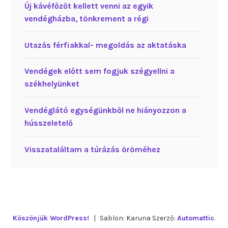
Új kávéfőzőt kellett venni az egyik
vendégházba, tönkrement a régi
Utazás férfiakkal- megoldás az aktatáska
Vendégek előtt sem fogjuk szégyellni a
székhelyünket
Vendéglátó egységünkből ne hiányozzon a
hússzeletelő
Visszataláltam a túrázás öröméhez
Köszönjük WordPress!
|
Sablon: Karuna Szerző:
Automattic
.