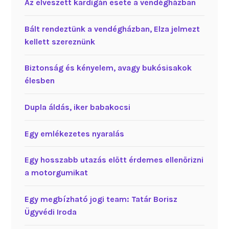
Az elveszett kardigán esete a vendégházban
Bált rendeztünk a vendégházban, Elza jelmezt
kellett szereznünk
Biztonság és kényelem, avagy bukósisakok
élesben
Dupla áldás, iker babakocsi
Egy emlékezetes nyaralás
Egy hosszabb utazás előtt érdemes ellenőrizni
a motorgumikat
Egy megbízható jogi team: Tatár Borisz
Ügyvédi Iroda