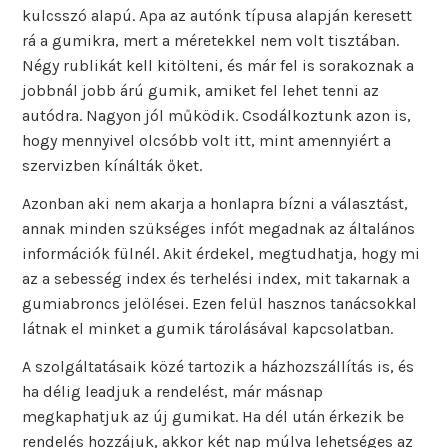
kulcsszó alapú. Apa az autónk típusa alapján keresett
rá a gumikra, mert a méretekkel nem volt tisztában.
Négy rublikát kell kitölteni, és már fel is sorakoznak a
jobbnál jobb árú gumik, amiket fel lehet tenni az
autódra. Nagyon jól működik. Csodálkoztunk azon is,
hogy mennyivel olcsóbb volt itt, mint amennyiért a
szervizben kínálták őket.
Azonban aki nem akarja a honlapra bízni a választást,
annak minden szükséges infót megadnak az általános
információk fülnél. Akit érdekel, megtudhatja, hogy mi
az a sebesség index és terhelési index, mit takarnak a
gumiabroncs jelölései. Ezen felül hasznos tanácsokkal
látnak el minket a gumik tárolásával kapcsolatban.
A szolgáltatásaik közé tartozik a házhozszállítás is, és
ha délig leadjuk a rendelést, már másnap
megkaphatjuk az új gumikat. Ha dél után érkezik be
rendelés hozzájuk, akkor két nap múlva lehetséges az