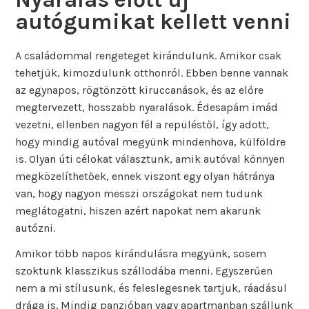
autógumikat kellett venni
A családommal rengeteget kirándulunk. Amikor csak
tehetjük, kimozdulunk otthonról. Ebben benne vannak
az egynapos, rögtönzött kiruccanások, és az előre
megtervezett, hosszabb nyaralások. Édesapám imád
vezetni, ellenben nagyon fél a repüléstől, így adott,
hogy mindig autóval megyünk mindenhova, külföldre
is. Olyan úti célokat választunk, amik autóval könnyen
megközelíthetőek, ennek viszont egy olyan hátránya
van, hogy nagyon messzi országokat nem tudunk
meglátogatni, hiszen azért napokat nem akarunk
autózni.
Amikor több napos kirándulásra megyünk, sosem
szoktunk klasszikus szállodába menni. Egyszerűen
nem a mi stílusunk, és feleslegesnek tartjuk, ráadásul
drága is. Mindig panzióban vagy apartmanban szállunk