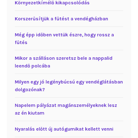
Környezetkímélő kikapcsolódás
Korszerűsítjük a fűtést a vendégházban
Még épp időben vettük észre, hogy rossz a
fűtés
Mikor a szálláson szeretsz bele a nappalid
leendő polcába
Milyen egy jó legénybúcsú egy vendéglátásban
dolgozónak?
Napelem pályázat magánszemélyeknek lesz
az én kiutam
Nyaralás előtt új autógumikat kellett venni