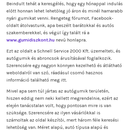
Beindult tehát a keresgélés, hogy egy hónappal indulás
előtt honnan lehet lehetőleg jó áron és minél hamarabb
nyári gumikat venni. Rengeteg fórumot, Facebook-
oldalt átolvastunk, apa beszélt barátokkal és autós
szakemberekkel, és végül így talált rá a
www.gumidiszkont.hu
nevű honlapra.
Ezt az oldalt a Schnell Service 2000 Kft. üzemelteti, és
autógumik és abroncsok árusításával foglalkozik.
Szerencsére egy nagyon könnyen kezelhető és átlátható
weboldalról van szó, ráadásul csomó hasznos
információ található meg itt.
Mivel apa sem túl jártas az autógumik területén,
hiszen eddig nem neki kellett megrendelnie, ezért az
elején tanácstalan volt, hogy pontosan mire is van
szüksége. Szerencsére az ilyen vásárlókkal is
számoltak az oldal készítői, mert három féle keresési
lehetőség van. Méret alapú, autó típusa alapú és