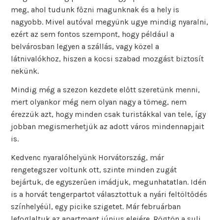
meg, ahol tudunk főzni magunknak és a hely is
nagyobb. Mivel autóval megyünk ugye mindig nyaralni,
ezért az sem fontos szempont, hogy például a
belvárosban legyen a szállás, vagy közel a
látnivalókhoz, hiszen a kocsi szabad mozgást biztosít
nekünk.
Mindig még a szezon kezdete előtt szeretünk menni,
mert olyankor még nem olyan nagy a tömeg, nem
érezzük azt, hogy minden csak turistákkal van tele, így
jobban megismerhetjük az adott város mindennapjait
is.
Kedvenc nyaralóhelyünk Horvátország, már
rengetegszer voltunk ott, szinte minden zugát
bejártuk, de egyszerűen imádjuk, megunhatatlan. Idén
is a horvát tengerpartot választottuk a nyári feltöltődés
színhelyéül, egy picike szigetet. Már februárban
lefoglaltuk az apartmant június elejére. Rögtön a suli