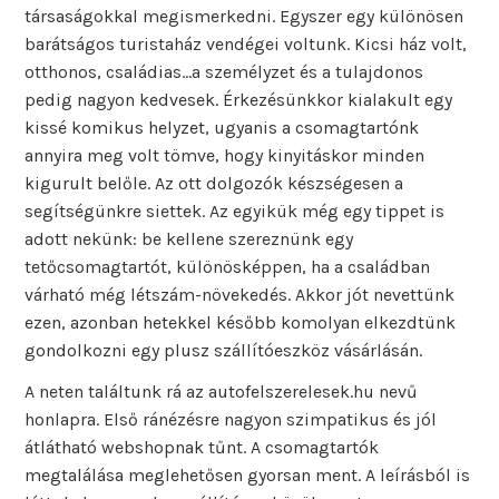
társaságokkal megismerkedni. Egyszer egy különösen
barátságos turistaház vendégei voltunk. Kicsi ház volt,
otthonos, családias…a személyzet és a tulajdonos
pedig nagyon kedvesek. Érkezésünkkor kialakult egy
kissé komikus helyzet, ugyanis a csomagtartónk
annyira meg volt tömve, hogy kinyitáskor minden
kigurult belőle. Az ott dolgozók készségesen a
segítségünkre siettek. Az egyikük még egy tippet is
adott nekünk: be kellene szereznünk egy
tetőcsomagtartót, különösképpen, ha a családban
várható még létszám-növekedés. Akkor jót nevettünk
ezen, azonban hetekkel később komolyan elkezdtünk
gondolkozni egy plusz szállítóeszköz vásárlásán.
A neten találtunk rá az autofelszerelesek.hu nevű
honlapra. Első ránézésre nagyon szimpatikus és jól
átlátható webshopnak tűnt. A csomagtartók
megtalálása meglehetősen gyorsan ment. A leírásból is