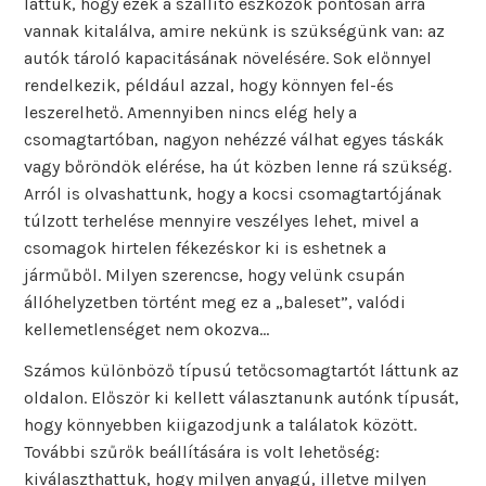
láttuk, hogy ezek a szállító eszközök pontosan arra
vannak kitalálva, amire nekünk is szükségünk van: az
autók tároló kapacitásának növelésére. Sok előnnyel
rendelkezik, például azzal, hogy könnyen fel-és
leszerelhető. Amennyiben nincs elég hely a
csomagtartóban, nagyon nehézzé válhat egyes táskák
vagy bőröndök elérése, ha út közben lenne rá szükség.
Arról is olvashattunk, hogy a kocsi csomagtartójának
túlzott terhelése mennyire veszélyes lehet, mivel a
csomagok hirtelen fékezéskor ki is eshetnek a
járműből. Milyen szerencse, hogy velünk csupán
állóhelyzetben történt meg ez a „baleset”, valódi
kellemetlenséget nem okozva…
Számos különböző típusú tetőcsomagtartót láttunk az
oldalon. Először ki kellett választanunk autónk típusát,
hogy könnyebben kiigazodjunk a találatok között.
További szűrők beállítására is volt lehetőség:
kiválaszthattuk, hogy milyen anyagú, illetve milyen