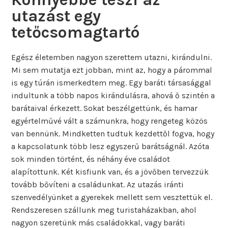
utazást egy
tetőcsomagtartó
Egész életemben nagyon szerettem utazni, kirándulni.
Mi sem mutatja ezt jobban, mint az, hogy a párommal
is egy túrán ismerkedtem meg. Egy baráti társasággal
indultunk a több napos kirándulásra, ahová ő szintén a
barátaival érkezett. Sokat beszélgettünk, és hamar
egyértelművé vált a számunkra, hogy rengeteg közös
van bennünk. Mindketten tudtuk kezdettől fogva, hogy
a kapcsolatunk több lesz egyszerű barátságnál. Azóta
sok minden történt, és néhány éve családot
alapítottunk. Két kisfiunk van, és a jövőben tervezzük
tovább bővíteni a családunkat. Az utazás iránti
szenvedélyünket a gyerekek mellett sem vesztettük el.
Rendszeresen szállunk meg turistaházakban, ahol
nagyon szeretünk más családokkal, vagy baráti