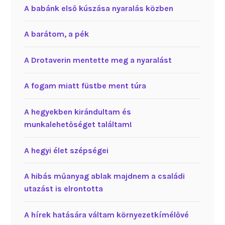
A babánk első kúszása nyaralás közben
A barátom, a pék
A Drotaverin mentette meg a nyaralást
A fogam miatt füstbe ment túra
A hegyekben kirándultam és
munkalehetőséget találtam!
A hegyi élet szépségei
A hibás műanyag ablak majdnem a családi
utazást is elrontotta
A hírek hatására váltam környezetkímélővé