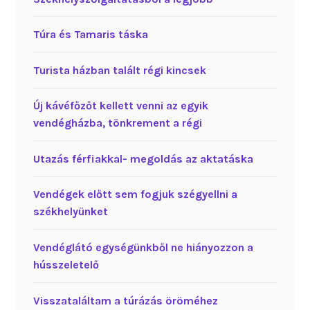
Túra és Tamaris táska
Turista házban talált régi kincsek
Új kávéfőzőt kellett venni az egyik
vendégházba, tönkrement a régi
Utazás férfiakkal- megoldás az aktatáska
Vendégek előtt sem fogjuk szégyellni a
székhelyünket
Vendéglátó egységünkből ne hiányozzon a
hússzeletelő
Visszataláltam a túrázás öröméhez