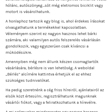
hólánc, autószőnyeg…sőt még eletromos biciklit vagy
motort is vásárolhatunk.
A honlaphoz tartozik egy blog is, ahol érdekes írásokat
olvasgathatunk a termékekkel kapcsolatban.
Véleményem szerint ez nagyon hasznos lehet bárki
számára, aki valamilyen autós felszerelés vásárlásán
gondolkozik, vagy egyszerűen csak kíváncsi a
működésükre.
Amennyiben még nem állunk készen csomagtartók
vásárlására, bérlésre is van lehetőség. A weboldal
„Bérlés” alcímére kattintva érhetjük el az ehhez
szükséges tudnivalókat.
Ha pedig szeretnénk a cég friss híreiről, ajánlatairól az
elsők közt értesülni, regisztrálhatunk magunknak
vásárlói fiókot, vagy a feliratkozhatunk a hírevélre.
A mi számunkra mindenesetre egy nagyon hasznos