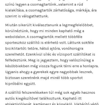
színű legyen a csomagtartónk…valamint a rúd
kialakítása, a csomagtartók zárhatósága, márkája, ára
szerint is válogathattunk.
Miután sikerült kiválasztanunk a legmegfelelőbbet,
körülnéztünk, hogy mi minden kapható még a
weboldalon. A csomagtartók mellett többféle
sporteszköz szállító is elérhető volt. Láttunk sokféle
biciklitartót: tetőre, hátsó ajtóra, vonóhorogra
szerelhetőt. Ezenkívül síléc és vízisport szállítókat is
felfedeztünk. Meg is jegyeztem, hogy valószínűleg a
későbbiekben még vissza fogunk térni erre a honlapra.
Ugyanis ahogy a gyerekek egyre nagyobbak lesznek,
biztosan szeretnénk majd minél több sportot
kipróbálni együtt.
A szállító felszereléseken túl még sok egyéb hasznos
autós kiegészítővel találkoztunk. Kapható itt
ablaktörlőlapát, kartámasz és könyöklő, lökhárító védő,