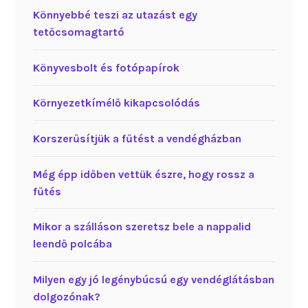
Könnyebbé teszi az utazást egy
tetőcsomagtartó
Könyvesbolt és fotópapírok
Környezetkímélő kikapcsolódás
Korszerűsítjük a fűtést a vendégházban
Még épp időben vettük észre, hogy rossz a
fűtés
Mikor a szálláson szeretsz bele a nappalid
leendő polcába
Milyen egy jó legénybúcsú egy vendéglátásban
dolgozónak?