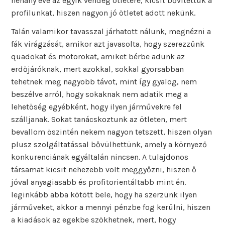
néhány éve az egyik vendég ötletére, kicsit bővítettük a
profilunkat, hiszen nagyon jó ötletet adott nekünk.
Talán valamikor tavasszal járhatott nálunk, megnézni a
fák virágzását, amikor azt javasolta, hogy szerezzünk
quadokat és motorokat, amiket bérbe adunk az
erdőjáróknak, mert azokkal, sokkal gyorsabban
tehetnek meg nagyobb távot, mint így gyalog, nem
beszélve arról, hogy sokaknak nem adatik meg a
lehetőség egyébként, hogy ilyen járművekre fel
szálljanak. Sokat tanácskoztunk az ötleten, mert
bevallom őszintén nekem nagyon tetszett, hiszen olyan
plusz szolgáltatással bővülhettünk, amely a környező
konkurenciának egyáltalán nincsen. A tulajdonos
társamat kicsit nehezebb volt meggyőzni, hiszen ő
jóval anyagiasabb és profitorientáltabb mint én.
leginkább abba kötött bele, hogy ha szerzünk ilyen
járműveket, akkor a mennyi pénzbe fog kerülni, hiszen
a kiadások az egekbe szökhetnek, mert, hogy