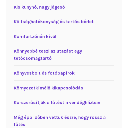
Kis kunyhó, nagy jégeső
Költséghatékonyság és tartós bérlet
Komfortzónán kívül
Könnyebbé teszi az utazást egy
tetőcsomagtartó
Könyvesbolt és fotópapírok
Környezetkímélő kikapcsolódás
Korszerűsítjük a fűtést a vendégházban
Még épp időben vettük észre, hogy rossz a
fűtés