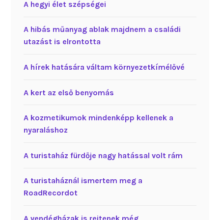
A hegyi élet szépségei
A hibás műanyag ablak majdnem a családi
utazást is elrontotta
A hírek hatására váltam környezetkímélővé
A kert az első benyomás
A kozmetikumok mindenképp kellenek a
nyaraláshoz
A turistaház fürdője nagy hatással volt rám
A turistaháznál ismertem meg a
RoadRecordot
A vendégházak is rejtenek még