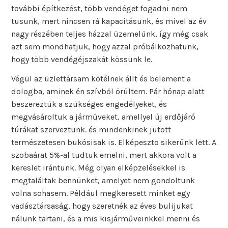
további építkezést, több vendéget fogadni nem
tusunk, mert nincsen rá kapacitásunk, és mivel az év
nagy részében teljes házzal üzemelünk, így még csak
azt sem mondhatjuk, hogy azzal próbálkozhatunk,
hogy több vendégéjszakát kössünk le.
Végül az üzlettársam kötélnek állt és belement a
dologba, aminek én szívből örültem. Pár hónap alatt
beszereztük a szükséges engedélyeket, és
megvásároltuk a járműveket, amellyel új erdőjáró
túrákat szerveztünk. és mindenkinek jutott
természetesen bukósisak is. Elképesztő sikerünk lett. A
szobaárat 5%-al tudtuk emelni, mert akkora volt a
kereslet irántunk. Még olyan elképzelésekkel is
megtaláltak bennünket, amelyet nem gondoltunk
volna sohasem. Például megkeresett minket egy
vadásztársaság, hogy szeretnék az éves bulijukat
nálunk tartani, és a mis kisjárműveinkkel menni és