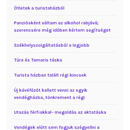
Ötletek a turistaházból
Panziósként váltam az alkohol rabjává;
szerencsére még időben kértem segítséget
Székhelyszolgáltatásból a legjobb
Túra és Tamaris táska
Turista házban talált régi kincsek
Új kávéfőzőt kellett venni az egyik
vendégházba, tönkrement a régi
Utazás férfiakkal- megoldás az aktatáska
Vendégek előtt sem fogjuk szégyellni a