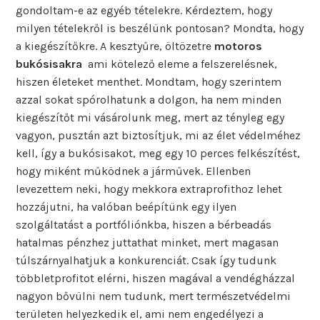
gondoltam-e az egyéb tételekre. Kérdeztem, hogy
milyen tételekről is beszélünk pontosan? Mondta, hogy
a kiegészítőkre. A kesztyűre, öltözetre
motoros
bukósisakra
ami kötelező eleme a felszerelésnek,
hiszen életeket menthet. Mondtam, hogy szerintem
azzal sokat spórolhatunk a dolgon, ha nem minden
kiegészítőt mi vásárolunk meg, mert az tényleg egy
vagyon, pusztán azt biztosítjuk, mi az élet védelméhez
kell, így a bukósisakot, meg egy 10 perces felkészítést,
hogy miként működnek a járművek. Ellenben
levezettem neki, hogy mekkora extraprofithoz lehet
hozzájutni, ha valóban beépítünk egy ilyen
szolgáltatást a portfóliónkba, hiszen a bérbeadás
hatalmas pénzhez juttathat minket, mert magasan
túlszárnyalhatjuk a konkurenciát. Csak így tudunk
többletprofitot elérni, hiszen magával a vendégházzal
nagyon bővülni nem tudunk, mert természetvédelmi
területen helyezkedik el, ami nem engedélyezi a