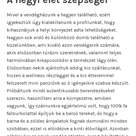
Mivel a vendégházunk a hegyen található, ezért
igyekeztük úgy kialakítanunk a profilunkat, hogy
kihasználjuk a helyi környezet adta lehetőségeket.
Nagyon sok erdő és különböző domb található a
közelünkben, ami kiváló azon vendégeink számára,
akik elsősorban túrázni szeretnének, valamint teljes
harmóniában kikapcsolódni a természet lágy ölén.
Elsősorban nekik ajánlottuk eddig kis szállásunkat,
hiszen a wellness részleggel és a kis étteremmel
felszerelt mini panziónk az ő igényeikre szabva készült.
Próbáltunk minél autentikusabb berendezéseket
szerezni, hasonlítani arra a környezetre, amiben
vagyunk, így számunkra egyértelmű volt, hogy 100% fa
falburkolattal építjük be a belső tereket, és hogy a
barna és a zöldes árnyalatok fognak dominálni minden
szobában, ezzel is előidézve a kinti élővilágot. Azonban