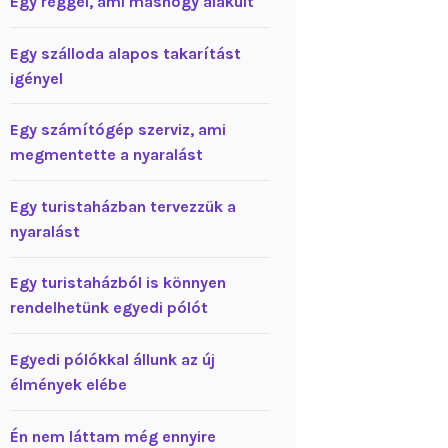
Egy reggel, ami máshogy alakult
Egy szálloda alapos takarítást
igényel
Egy számítógép szerviz, ami
megmentette a nyaralást
Egy turistaházban tervezzük a
nyaralást
Egy turistaházból is könnyen
rendelhetünk egyedi pólót
Egyedi pólókkal állunk az új
élmények elébe
Én nem láttam még ennyire