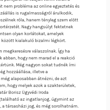
út nem probléma az online egyeztetés és
áállás is rugalmasságról árulkodik,
szélnek róla, hanem tényleg szem előtt
fortérzetét. Nagy hangsúlyt fektetnek
lentsen olyan korlátokat, amelyek
 között kialakuló bizalmi légkört.
n megkeresésre válaszolnak. Így ha
k abban, hogy nem marad el a reakció
kértünk. Még nagyon sokat tudnék írni
ég hozzáállása, illetve a
es még alaposabban átnézni, de azt
em, hogy melyek azok a szakterületek,
tár Borisz Ügyvédi Iroda
gtalálható az ingatlanjog, úgymint az
, a társasházi jog, és még sorolhatnám.