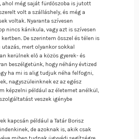
 ahol még saját fürdőszoba is jutott
zerelt volt a szálláshely, és még a
ek voltak. Nyaranta szívesen
p nincs kánikula, vagy azt is szívesen
kertben. De szerintem ősszel és télen is
i utazás, mert olyankor sokkal
n kerülnek elő a közös gyerek- és
kran beszélgetünk, hogy néhány évtized
ogy ha mi is alig tudjuk néha felfogni,
nek, nagyszüleinknek ez az egész
 képzelni például az életemet anélkül,
 szolgáltatást veszek igénybe
ek kapcsán például a Tatár Borisz
ndenkinek, de azoknak is, akik csak
véve miben tudnak ügyvédi segítségre