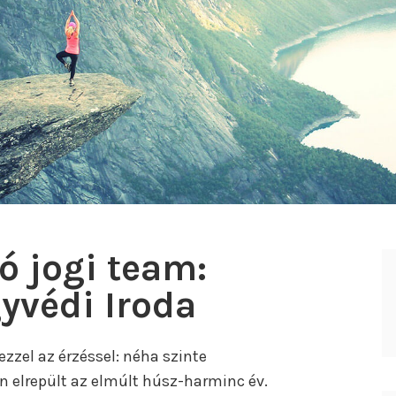
ó jogi team:
gyvédi Iroda
zel az érzéssel: néha szinte
n elrepült az elmúlt húsz-harminc év.