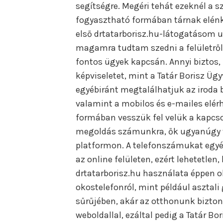
segítségre. Megéri tehát ezeknél a s
fogyasztható formában tárnak elénk
első drtatarborisz.hu-látogatásom 
magamra tudtam szedni a felületről,
fontos ügyek kapcsán. Annyi biztos, 
képviseletet, mint a Tatár Borisz Üg
egyébiránt megtalálhatjuk az iroda 
valamint a mobilos és e-mailes elér
formában vesszük fel velük a kapcs
megoldás számunkra, ők ugyanúgy 
platformon. A telefonszámukat egyé
az online felületen, ezért lehetetlen
drtatarborisz.hu használata éppen 
okostelefonról, mint például asztali 
sűrűjében, akár az otthonunk bizto
weboldallal, ezáltal pedig a Tatár B