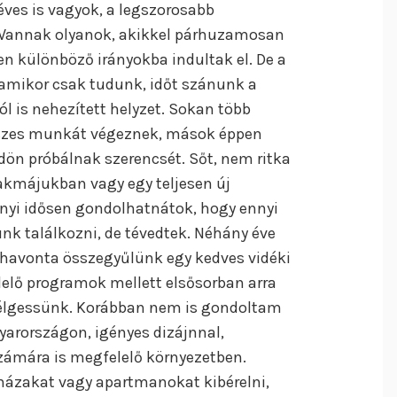
ves is vagyok, a legszorosabb
 Vannak olyanok, akikkel párhuzamosan
n különböző irányokba indultak el. De a
 amikor csak tudunk, időt szánunk a
l is nehezített helyzet. Sokan több
sszes munkát végeznek, mások éppen
ldön próbálnak szerencsét. Sőt, nem ritka
akmájukban vagy egy teljesen új
nnyi idősen gondolhatnátok, hogy ennyi
k találkozni, de tévedtek. Néhány éve
 havonta összegyűlünk egy kedves vidéki
elő programok mellett elsősorban arra
élgessünk. Korábban nem is gondoltam
yarországon, igényes dizájnnal,
számára is megfelelő környezetben.
 házakat vagy apartmanokat kibérelni,