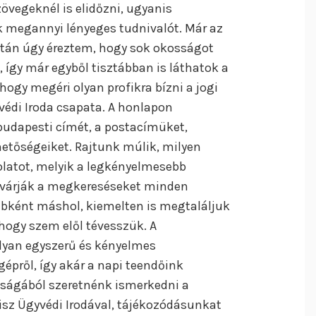
zövegeknél is elidőzni, ugyanis
 megannyi lényeges tudnivalót. Már az
után úgy éreztem, hogy sok okosságot
 így már egyből tisztábban is láthatok a
hogy megéri olyan profikra bízni a jogi
yvédi Iroda csapata. A honlapon
budapesti címét, a postacímüket,
hetőségeiket. Rajtunk múlik, milyen
olatot, melyik a legkényelmesebb
várják a megkereséseket minden
bként máshol, kiemelten is megtaláljuk
, hogy szem elől tévesszük. A
olyan egyszerű és kényelmes
gépről, így akár a napi teendőink
nságából szeretnénk ismerkedni a
orisz Ügyvédi Irodával, tájékozódásunkat