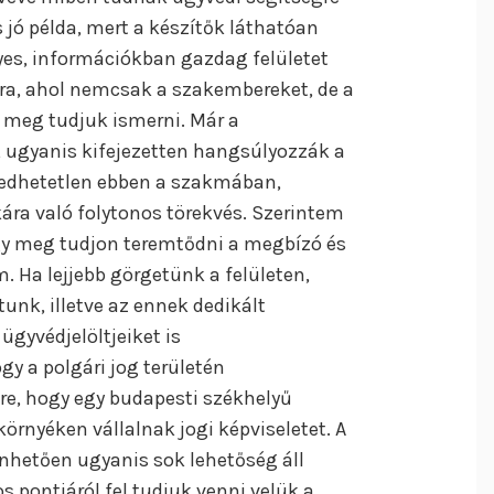
s jó példa, mert a készítők láthatóan
yes, információkban gazdag felületet
ra, ahol nemcsak a szakembereket, de a
 meg tudjuk ismerni. Már a
 ugyanis kifejezetten hangsúlyozzák a
gedhetetlen ebben a szakmában,
ra való folytonos törekvés. Szerintem
gy meg tudjon teremtődni a megbízó és
. Ha lejjebb görgetünk a felületen,
unk, illetve az ennek dedikált
gyvédjelöltjeiket is
y a polgári jog területén
ére, hogy egy budapesti székhelyű
környéken vállalnak jogi képviseletet. A
hetően ugyanis sok lehetőség áll
 pontjáról fel tudjuk venni velük a