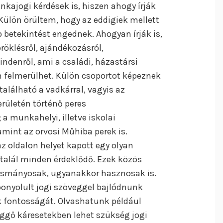
kajogi kérdések is, hiszen ahogy írják
Külön örültem, hogy az eddigiek mellett
 betekintést engednek. Ahogyan írják is,
röklésről, ajándékozásról,
indenről, ami a családi, házastársi
 felmerülhet. Külön csoportot képeznek
alálható a vadkárral, vagyis az
ületén történő peres
a munkahelyi, illetve iskolai
amint az orvosi Műhiba perek is.
z oldalon helyet kapott egy olyan
 talál minden érdeklődő. Ezek közös
vasmányosak, ugyanakkor hasznosak is.
onyolult jogi szöveggel bajlódnunk
 fontosságát. Olvashatunk például
üggő káresetekben lehet szükség jogi