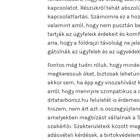
kapcsolatot. Részükről tehát abszol
kapcsolattartás. Számomra ez a hozz
valamint arról, hogy nem pusztán be
tartják az ügyfeleik érdekeit és kom
arra, hogy a földrajzi távolság ne je
gátolnák az ügyfelek és az ügyvédek
Fontos még tudni róluk, hogy minde
megkeressük őket, biztosak lehetün
akkor sem, ha épp egy visszahívást 
arról, hogy mennyire szimpatikus a c
drtatarborisz.hu felületét is érdem
hiszem, nem árt azt is összegyűjten
amelyekben megbízást vállalnak a Ta
szakértői. Szakterületeik között me
adásvételi kérdések, a birtokvédelem