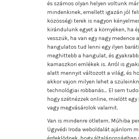
és számos olyan helyen voltunk már,
mindenkinek, emellett igazán jól fels
közösségi terek is nagyon kényelmes
kirándulunk egyet a környéken, ha ép
vesszük, ha van egy nagy medence a 
hangulatos tud lenni egy ilyen barát
meghittebb a hangulat, és gyakrabba
kamaszkori emlékek is. Arról is gya
alatt mennyit változott a világ, és h
akkor vajon milyen lehet a szüleink
technológiai robbanás… El sem tudom
hogy szétnézzek online, mielőtt egy
vagy megvásárolok valamit.
Van is mindenre ötletem. Műhiba per
Ügyvédi Iroda weboldalát ajánlom mi
érdeklődnek, hogy általánosságban 