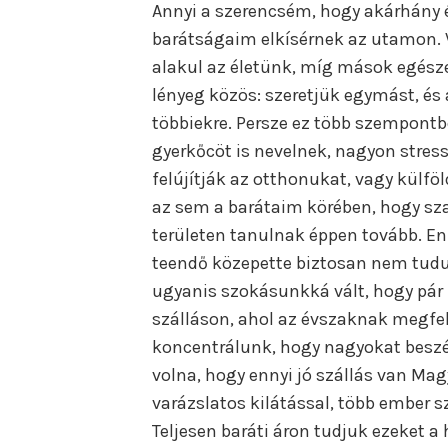
Annyi a szerencsém, hogy akárhány é
barátságaim elkísérnek az utamon.
alakul az életünk, míg mások egésze
lényeg közös: szeretjük egymást, és
többiekre. Persze ez több szempontbó
gyerkőcöt is nevelnek, nagyon stre
felújítják az otthonukat, vagy külfö
az sem a barátaim körében, hogy sz
területen tanulnak éppen tovább. E
teendő közepette biztosan nem tudun
ugyanis szokásunkká vált, hogy pár
szálláson, ahol az évszaknak megfel
koncentrálunk, hogy nagyokat besz
volna, hogy ennyi jó szállás van Mag
varázslatos kilátással, több ember 
Teljesen baráti áron tudjuk ezeket a