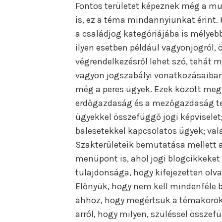
Fontos területet képeznek még a mun
is, ez a téma mindannyiunkat érint. 
a családjog kategóriájába is mélyebb
ilyen esetben például vagyonjogról, ö
végrendelkezésről lehet szó, tehát m
vagyon jogszabályi vonatkozásaiban
még a peres ügyek. Ezek között megt
erdőgazdaság és a mezőgazdaság ter
ügyekkel összefüggő jogi képviselet; 
balesetekkel kapcsolatos ügyek; val
Szakterületeik bemutatása mellett a
menüpont is, ahol jogi blogcikkeket
tulajdonsága, hogy kifejezetten ol
Előnyük, hogy nem kell mindenféle b
ahhoz, hogy megértsük a témakörök
arról, hogy milyen, szüléssel összef