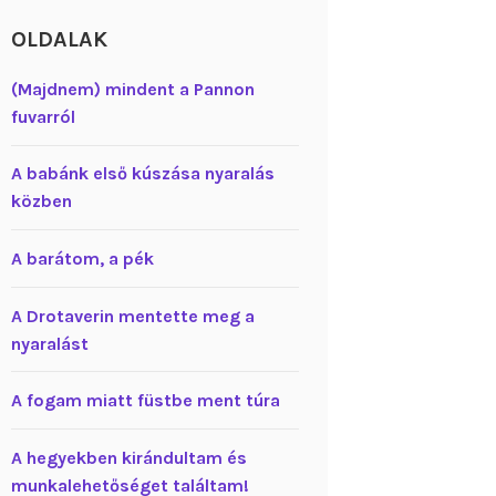
OLDALAK
(Majdnem) mindent a Pannon
fuvarról
A babánk első kúszása nyaralás
közben
A barátom, a pék
A Drotaverin mentette meg a
nyaralást
A fogam miatt füstbe ment túra
A hegyekben kirándultam és
munkalehetőséget találtam!