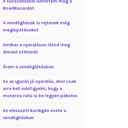
A turistaháznál ismertem meg a
RoadRecordot
A vendégházak is rejtenek még
meglepetéseket
Amikor a nyaraláson látod meg
álmaid otthonát
Áram a vendéglátásban
Az az igazán jó nyaralás, ahol csak
arra kell odafigyelni, hogy a
motoros ruha is be legyen pakolva
Az elveszett kardigán esete a
vendégházban