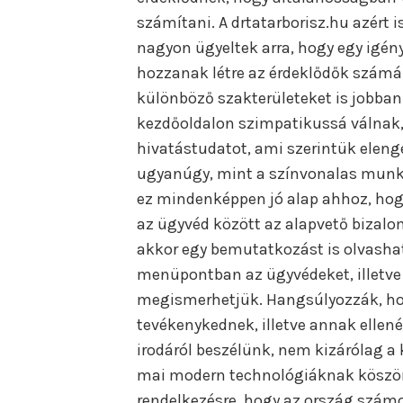
számítani. A drtatarborisz.hu azért i
nagyon ügyeltek arra, hogy egy igén
hozzanak létre az érdeklődők számá
különböző szakterületeket is jobban
kezdőoldalon szimpatikussá válnak,
hivatástudatot, ami szerintük elen
ugyanúgy, mint a színvonalas munká
ez mindenképpen jó alap ahhoz, ho
az ügyvéd között az alapvető bizalom
akkor egy bemutatkozást is olvashat
menüpontban az ügyvédeket, illetve ü
megismerhetjük. Hangsúlyozzák, hog
tevékenykednek, illetve annak ellen
irodáról beszélünk, nem kizárólag a 
mai modern technológiáknak köszön
rendelkezésre, hogy az ország számos