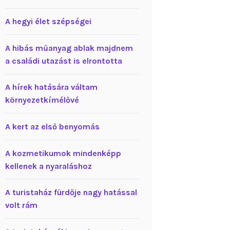
A hegyi élet szépségei
A hibás műanyag ablak majdnem
a családi utazást is elrontotta
A hírek hatására váltam
környezetkímélővé
A kert az első benyomás
A kozmetikumok mindenképp
kellenek a nyaraláshoz
A turistaház fürdője nagy hatással
volt rám