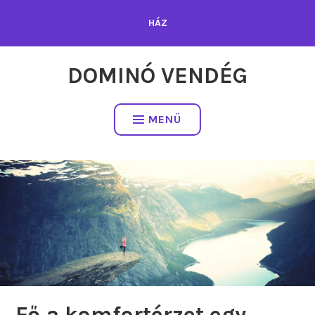
Tartalomhoz
HÁZ
DOMINÓ VENDÉG
MENÜ
Fő a komfortérzet egy