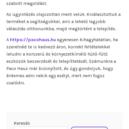
szabott megoldást.
Az ügyintézés olajozottan ment velük. Kiválasztottuk a
terméket a segítségükkel, ami a lehető legjobb
választás otthonunkba, majd megtörtént a telepítés.
A
https://pacohaus.hu
egyenesen kihagyhatatlan, ha
szeretnéd te is kedvező áron, korrekt feltételekkel
letudni a korszerű és környezetkímélő hűtő-fűtő
eszközök beszerzését és telepíttetését. Számunkra a
Paco Haus már bizonyított, és úgy gondoljuk, hogy
érdemes adni nekik egy esélyt, mert nem fogsz
csalódni.
Keresés