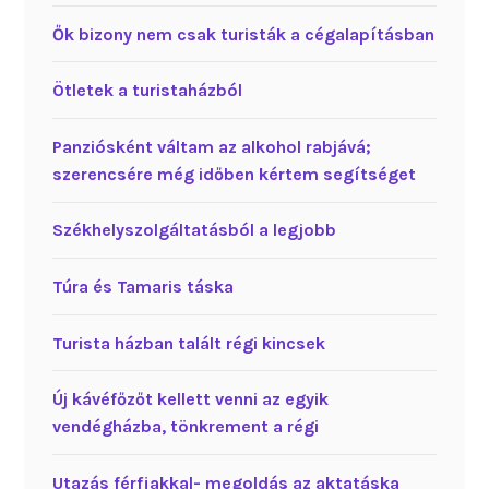
Ők bizony nem csak turisták a cégalapításban
Ötletek a turistaházból
Panziósként váltam az alkohol rabjává;
szerencsére még időben kértem segítséget
Székhelyszolgáltatásból a legjobb
Túra és Tamaris táska
Turista házban talált régi kincsek
Új kávéfőzőt kellett venni az egyik
vendégházba, tönkrement a régi
Utazás férfiakkal- megoldás az aktatáska