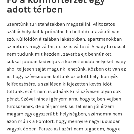
adott térben
Szeretünk turistaházakban megszállni, változatos
szálláshelyeket kipróbálni, ha belföldi utazásról van
szó. Külföldön általában lakásokban, apartmanokban
szeretünk megszállni, de ez is változó. A nagy luxussal
nem tudunk mit kezdeni, zavarba ejt bennünket,
sokkal jobban kedveljük a közvetlenebb helyeket, vagy
ahol teljesen saját magunk lehetünk. Közben ott van az
is, hogy szívesebben költünk az adott hely, környék
felfedezésére, a szálláson kifejezetten kevés időt
töltünk, ezért nem is adnánk ki rá szívesen olyan sok
pénzt. Szóval nincs igényem arra, hogy tejben-vajban
fürösszenek, de a férjemnek se. Teljesen jól érzem
magam egy egyszerűbb helyiségben, számomra nem
azon múlik a komfort, hogy mennyire nagy luxusban
vagyok éppen. Persze azt azért nem tagadom, hogy a