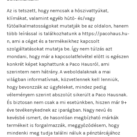
Az is tetszett, hogy nemcsak a hőszivattyúkat,
klímákat, valamint egyéb hűtő- és/vagy
fűtőalkalmatosságokat mutatják be az oldalon, hanem
több leírással is találkozhatunk a https://pacohaus.hu-
n, ami a céget és a termékeikhez kapcsolt
szolgáltatásokat mutatja be. Így nem túlzás azt
mondani, hogy már a kapcsolatfelvétel előtt is egészen
konkrét képet kaphattunk a Paco Hausról, ami
szerintem nem hátrány. A weboldalaknak a mai
világban informatívnak, közvetlennek kell lenniük,
hogy bevonzzák az ügyfeleket, mindez pedig
véleményem szerint abszolút sikerült a Paco Hausnak.
És biztosan nem csak a mi esetünkben, hiszen már 9+
éve tevékenykednek az iparágban. Nagy nevű és
kevésbé ismert, de hasonlóan megbízható márkák
termékeit is forgalmazzák, meggyőződésem, hogy
mindenki meg tudja találni náluk a pénztárcájához