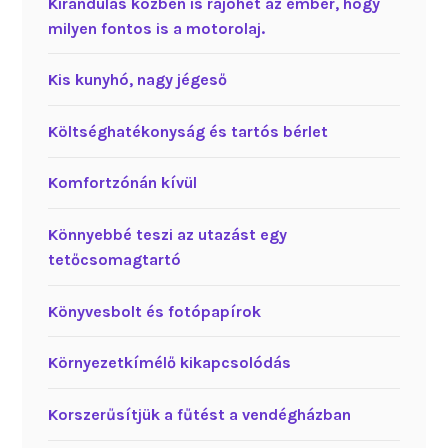
Kirándulás közben is rájöhet az ember, hogy
milyen fontos is a motorolaj.
Kis kunyhó, nagy jégeső
Költséghatékonyság és tartós bérlet
Komfortzónán kívül
Könnyebbé teszi az utazást egy
tetőcsomagtartó
Könyvesbolt és fotópapírok
Környezetkímélő kikapcsolódás
Korszerűsítjük a fűtést a vendégházban