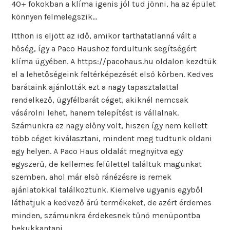
40+ fokokban a klíma igenis jól tud jönni, ha az épület
könnyen felmelegszik…
Itthon is eljött az idő, amikor tarthatatlanná vált a
hőség, így a Paco Haushoz fordultunk segítségért
klíma ügyében. A https://pacohaus.hu oldalon kezdtük
el a lehetőségeink feltérképezését első körben. Kedves
barátaink ajánlották ezt a nagy tapasztalattal
rendelkező, ügyfélbarát céget, akiknél nemcsak
vásárolni lehet, hanem telepítést is vállalnak.
Számunkra ez nagy előny volt, hiszen így nem kellett
több céget kiválasztani, mindent meg tudtunk oldani
egy helyen. A Paco Haus oldalát megnyitva egy
egyszerű, de kellemes felülettel találtuk magunkat
szemben, ahol már első ránézésre is remek
ajánlatokkal találkoztunk. Kiemelve ugyanis egyből
láthatjuk a kedvező árú termékeket, de azért érdemes
minden, számunkra érdekesnek tűnő menüpontba
bekukkantani.