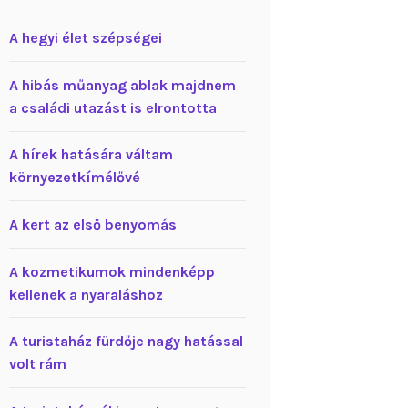
A hegyi élet szépségei
A hibás műanyag ablak majdnem
a családi utazást is elrontotta
A hírek hatására váltam
környezetkímélővé
A kert az első benyomás
A kozmetikumok mindenképp
kellenek a nyaraláshoz
A turistaház fürdője nagy hatással
volt rám