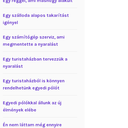
Egy reggel, ami máshogy alakult
Egy szálloda alapos takarítást
igényel
Egy számítógép szerviz, ami
megmentette a nyaralást
Egy turistaházban tervezzük a
nyaralást
Egy turistaházból is könnyen
rendelhetünk egyedi pólót
Egyedi pólókkal állunk az új
élmények elébe
Én nem láttam még ennyire