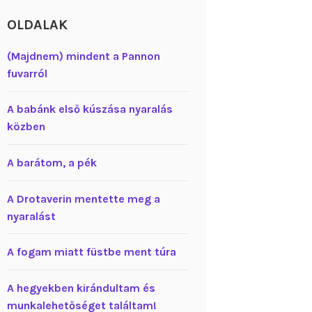
OLDALAK
(Majdnem) mindent a Pannon
fuvarról
A babánk első kúszása nyaralás
közben
A barátom, a pék
A Drotaverin mentette meg a
nyaralást
A fogam miatt füstbe ment túra
A hegyekben kirándultam és
munkalehetőséget találtam!